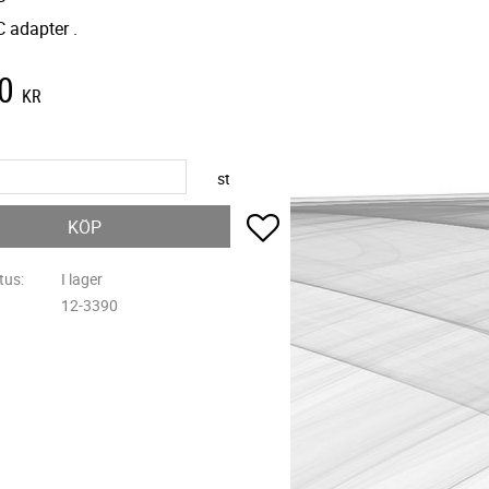
C adapter .
0
KR
st
Lägg till i favoriter
KÖP
tus
I lager
12-3390