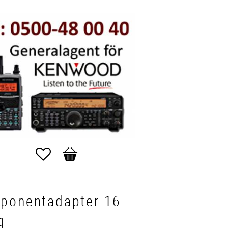
Favoriter
Kundvagn
ponentadapter 16-
g