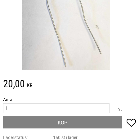
20,00
KR
Antal
st
L
KÖP
Lagerstatus
150 st i lager