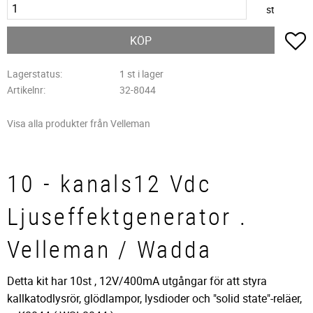
st
L
KÖP
Lagerstatus
1 st i lager
Artikelnr
32-8044
Visa alla produkter från Velleman
10 - kanals12 Vdc
Ljuseffektgenerator .
Velleman / Wadda
Detta kit har 10st , 12V/400mA utgångar för att styra
kallkatodlysrör, glödlampor, lysdioder och "solid state"-reläer,