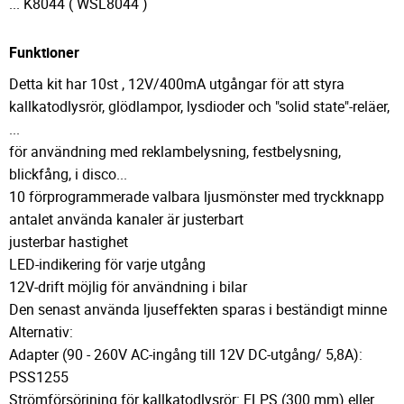
... K8044 ( WSL8044 )
Funktioner
Detta kit har 10st , 12V/400mA utgångar för att styra
kallkatodlysrör, glödlampor, lysdioder och "solid state"-reläer,
...
för användning med reklambelysning, festbelysning,
blickfång, i disco...
10 förprogrammerade valbara ljusmönster med tryckknapp
antalet använda kanaler är justerbart
justerbar hastighet
LED-indikering för varje utgång
12V-drift möjlig för användning i bilar
Den senast använda ljuseffekten sparas i beständigt minne
Alternativ:
Adapter (90 - 260V AC-ingång till 12V DC-utgång/ 5,8A):
PSS1255
Strömförsörjning för kallkatodlysrör: FLPS (300 mm) eller