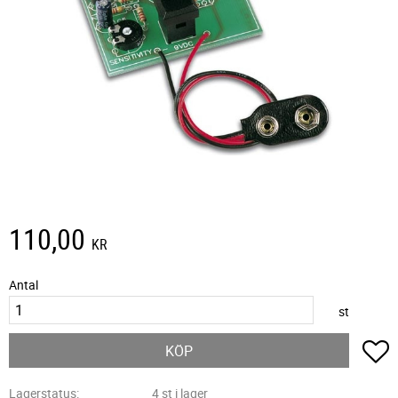
110,00
KR
Antal
st
L
KÖP
Lagerstatus
4 st i lager