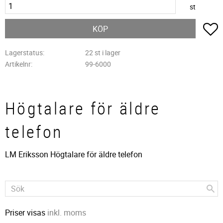
st
L
KÖP
Lagerstatus
22 st i lager
Artikelnr
99-6000
Högtalare för äldre
telefon
LM Eriksson Högtalare för äldre telefon
Priser visas
inkl. moms