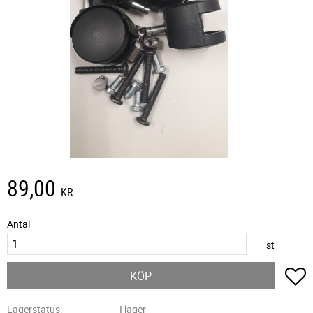
89,00
KR
Antal
st
L
KÖP
Lagerstatus
I lager