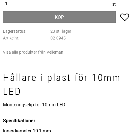
st
L
KÖP
Lagerstatus
23 st i lager
Artikelnr
02-0945
Visa alla produkter från Velleman
Hållare i plast för 10mm
LED
Monteringsclip för 10mm LED
Specifikationer
Innerdiameter 10,1 mm