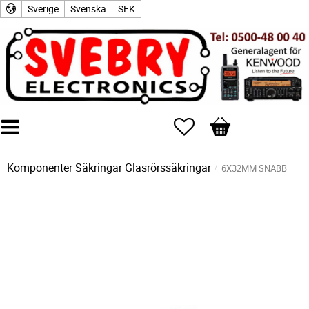
Sverige
Svenska
SEK
Favoriter
Kundvagn
Komponenter
Säkringar
Glasrörssäkringar
6X32MM SNABB