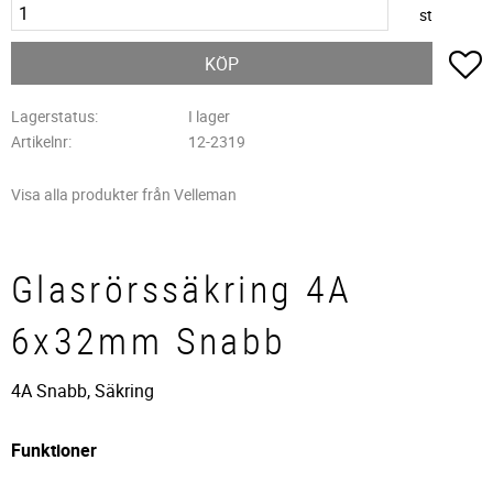
st
L
KÖP
Lagerstatus
I lager
Artikelnr
12-2319
Visa alla produkter från Velleman
Glasrörssäkring 4A
6x32mm Snabb
4A Snabb, Säkring
Funktioner