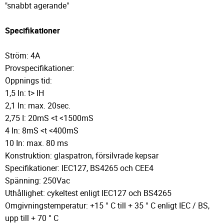
"snabbt agerande"
Specifikationer
Ström: 4A
Provspecifikationer:
Öppnings tid:
1,5 In: t> IH
2,1 In: max. 20sec.
2,75 I: 20mS <t <1500mS
4 In: 8mS <t <400mS
10 In: max. 80 ms
Konstruktion: glaspatron, försilvrade kepsar
Specifikationer: IEC127, BS4265 och CEE4
Spänning: 250Vac
Uthållighet: cykeltest enligt IEC127 och BS4265
Omgivningstemperatur: +15 ° C till + 35 ° C enligt IEC / BS,
upp till + 70 ° C