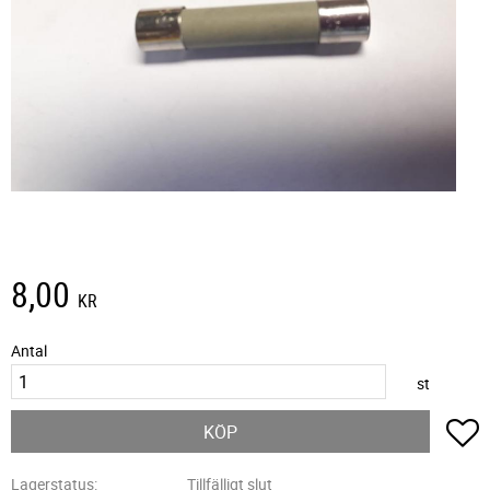
8,00
KR
Antal
st
L
KÖP
Lagerstatus
Tillfälligt slut