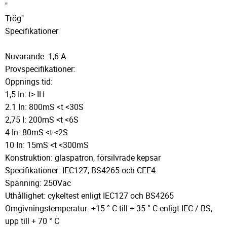
"
Trög"
Specifikationer
Nuvarande: 1,6 A
Provspecifikationer:
Öppnings tid:
1,5 In: t> IH
2.1 In: 800mS <t <30S
2,75 I: 200mS <t <6S
4 In: 80mS <t <2S
10 In: 15mS <t <300mS
Konstruktion: glaspatron, försilvrade kepsar
Specifikationer: IEC127, BS4265 och CEE4
Spänning: 250Vac
Uthållighet: cykeltest enligt IEC127 och BS4265
Omgivningstemperatur: +15 ° C till + 35 ° C enligt IEC / BS,
upp till + 70 ° C