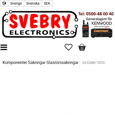
Sverige
Svenska
SEK
Favoriter
Kundvagn
Komponenter
Säkringar
Glasrörssäkringar
6X32MM TRÖG