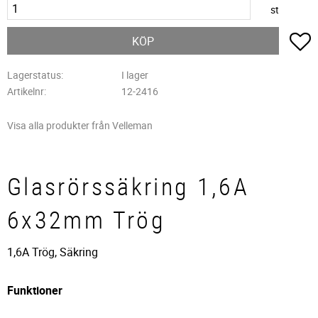
st
L
KÖP
Lagerstatus
I lager
Artikelnr
12-2416
Visa alla produkter från Velleman
Glasrörssäkring 1,6A
6x32mm Trög
1,6A Trög, Säkring
Funktioner