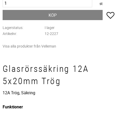
st
L
KÖP
Lagerstatus
I lager
Artikelnr
12-2227
Visa alla produkter från Velleman
Glasrörssäkring 12A
5x20mm Trög
12A Trög, Säkring
Funktioner