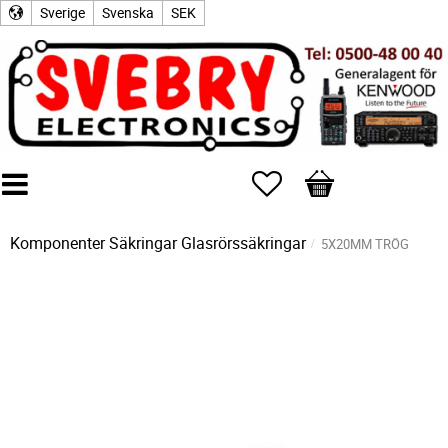
Sverige
Svenska
SEK
Favoriter
Kundvagn
Komponenter
Säkringar
Glasrörssäkringar
5X20MM TRÖG