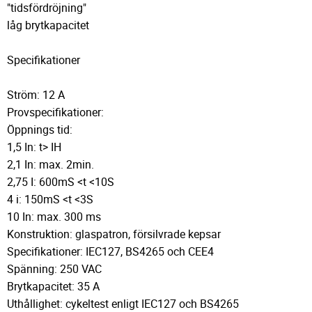
"tidsfördröjning"
låg brytkapacitet
Specifikationer
Ström: 12 A
Provspecifikationer:
Öppnings tid:
1,5 In: t> IH
2,1 In: max. 2min.
2,75 I: 600mS <t <10S
4 i: 150mS <t <3S
10 In: max. 300 ms
Konstruktion: glaspatron, försilvrade kepsar
Specifikationer: IEC127, BS4265 och CEE4
Spänning: 250 VAC
Brytkapacitet: 35 A
Uthållighet: cykeltest enligt IEC127 och BS4265