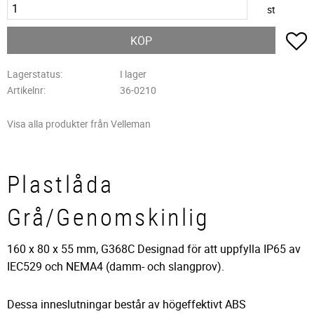
st
L
KÖP
Lagerstatus
I lager
Artikelnr
36-0210
Visa alla produkter från Velleman
Plastlåda
Grå/Genomskinlig
160 x 80 x 55 mm, G368C Designad för att uppfylla IP65 av
IEC529 och NEMA4 (damm- och slangprov).
Dessa inneslutningar består av högeffektivt ABS