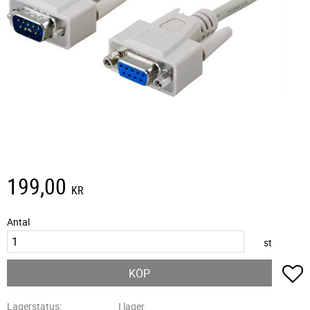
199,00
KR
Antal
st
L
KÖP
Lagerstatus
I lager