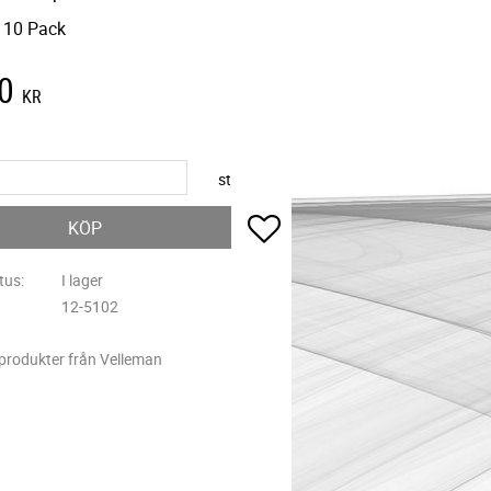
 10 Pack
0
KR
st
Lägg till i favoriter
KÖP
tus
I lager
12-5102
 produkter från Velleman