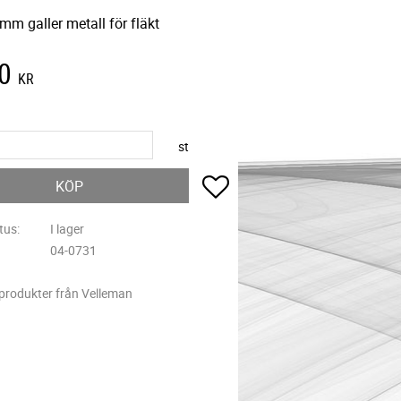
mm galler metall för fläkt
0
KR
st
Lägg till i favoriter
KÖP
tus
I lager
04-0731
 produkter från Velleman