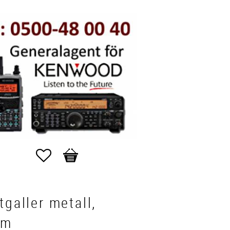
Favoriter
Kundvagn
tgaller metall,
mm