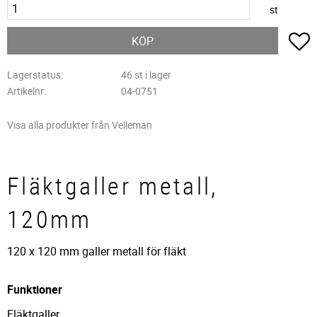
st
L
KÖP
Lagerstatus
46 st i lager
Artikelnr
04-0751
Visa alla produkter från Velleman
Fläktgaller metall,
120mm
120 x 120 mm galler metall för fläkt
Funktioner
Fläktgaller