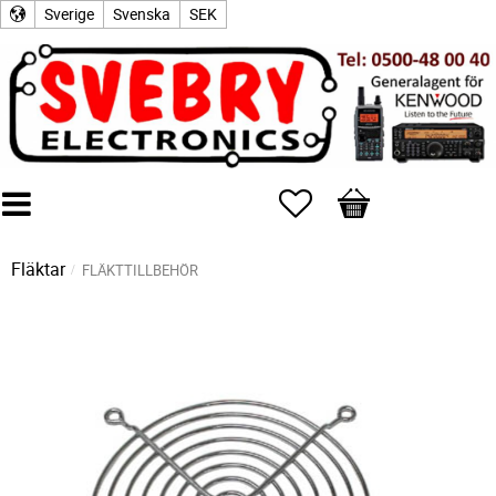
Sverige
Svenska
SEK
Favoriter
Kundvagn
Fläktar
FLÄKTTILLBEHÖR