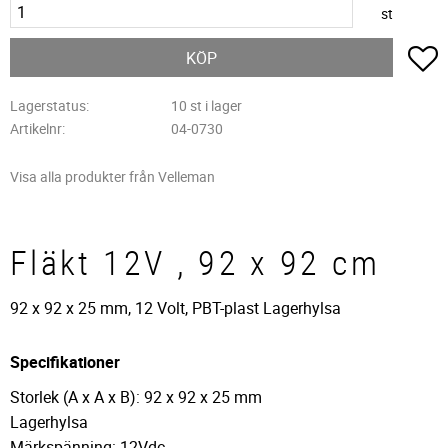
st
L
KÖP
Lagerstatus
10 st i lager
Artikelnr
04-0730
Visa alla produkter från Velleman
Fläkt 12V , 92 x 92 cm
92 x 92 x 25 mm, 12 Volt, PBT-plast Lagerhylsa
Specifikationer
Storlek (A x A x B): 92 x 92 x 25 mm
Lagerhylsa
Märkspänning: 12Vdc