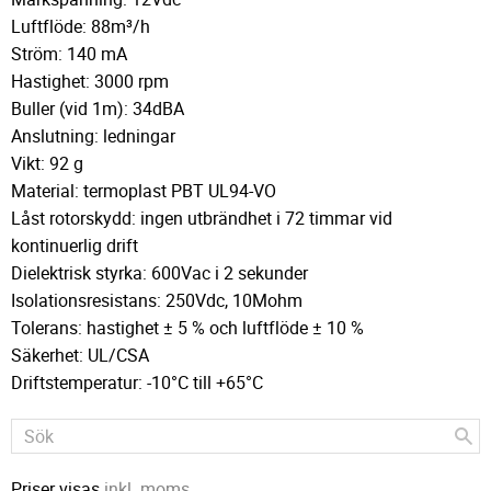
Luftflöde: 88m³/h
Ström: 140 mA
Hastighet: 3000 rpm
Buller (vid 1m): 34dBA
Anslutning: ledningar
Vikt: 92 g
Material: termoplast PBT UL94-VO
Låst rotorskydd: ingen utbrändhet i 72 timmar vid
kontinuerlig drift
Dielektrisk styrka: 600Vac i 2 sekunder
Isolationsresistans: 250Vdc, 10Mohm
Tolerans: hastighet ± 5 % och luftflöde ± 10 %
Säkerhet: UL/CSA
Driftstemperatur: -10°C till +65°C
Priser visas
inkl. moms