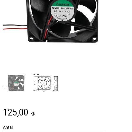
125,00
KR
Antal