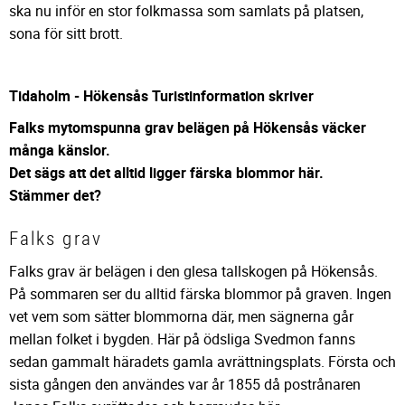
ska nu inför en stor folkmassa som samlats på platsen,
sona för sitt brott.
Tidaholm - Hökensås Turistinformation skriver
Falks mytomspunna grav belägen på Hökensås väcker
många känslor.
Det sägs att det alltid ligger färska blommor här.
Stämmer det?
Falks grav
Falks grav är belägen i den glesa tallskogen på Hökensås.
På sommaren ser du alltid färska blommor på graven. Ingen
vet vem som sätter blommorna där, men sägnerna går
mellan folket i bygden. Här på ödsliga Svedmon fanns
sedan gammalt häradets gamla avrättningsplats. Första och
sista gången den användes var år 1855 då postrånaren