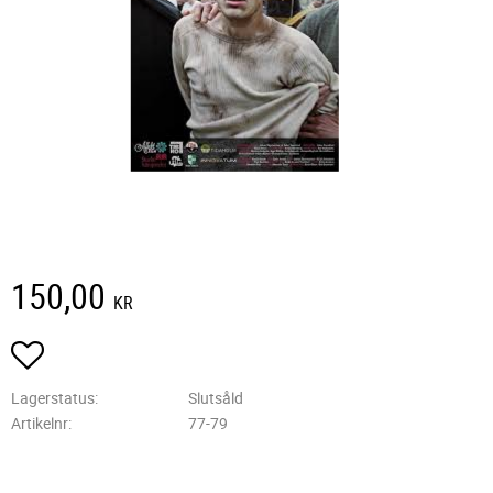
150,00
KR
Lägg till i favoriter
Lagerstatus
Slutsåld
Artikelnr
77-79