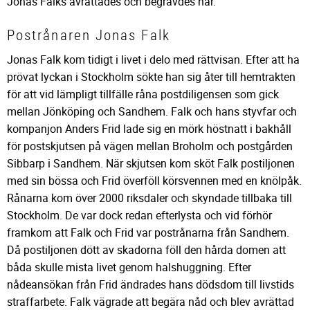
Jonas Falks avrättades och begravdes här.
Postrånaren Jonas Falk
Jonas Falk kom tidigt i livet i delo med rättvisan. Efter att ha
prövat lyckan i Stockholm sökte han sig åter till hemtrakten
för att vid lämpligt tillfälle råna postdiligensen som gick
mellan Jönköping och Sandhem. Falk och hans styvfar och
kompanjon Anders Frid lade sig en mörk höstnatt i bakhåll
för postskjutsen på vägen mellan Broholm och postgården
Sibbarp i Sandhem. När skjutsen kom sköt Falk postiljonen
med sin bössa och Frid överföll körsvennen med en knölpåk.
Rånarna kom över 2000 riksdaler och skyndade tillbaka till
Stockholm. De var dock redan efterlysta och vid förhör
framkom att Falk och Frid var postrånarna från Sandhem.
Då postiljonen dött av skadorna föll den hårda domen att
båda skulle mista livet genom halshuggning. Efter
nådeansökan från Frid ändrades hans dödsdom till livstids
straffarbete. Falk vägrade att begära nåd och blev avrättad