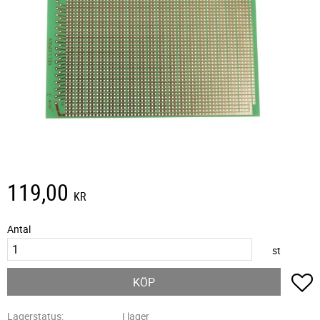
119,00
KR
Antal
st
L
KÖP
Lagerstatus
I lager