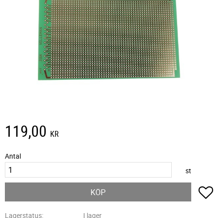
119,00
KR
Antal
st
L
KÖP
Lagerstatus
I lager