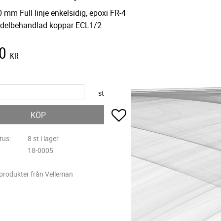
 mm Full linje enkelsidig, epoxi FR-4
delbehandlad koppar ECL1/2
0
KR
st
Lägg till i favoriter
KÖP
tus
8 st i lager
18-0005
 produkter från Velleman