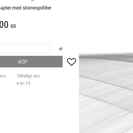
apter med störningsfilter
,00
KR
st
Lägg till i favoriter
KÖP
tus
Tillfälligt slut
e-dc-15