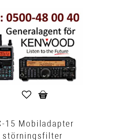
Favoriter
Kundvagn
C-15 Mobiladapter
störningsfilter