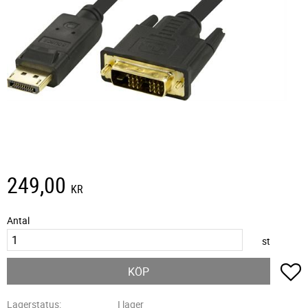
249,00
KR
Antal
st
L
KÖP
Lagerstatus
I lager