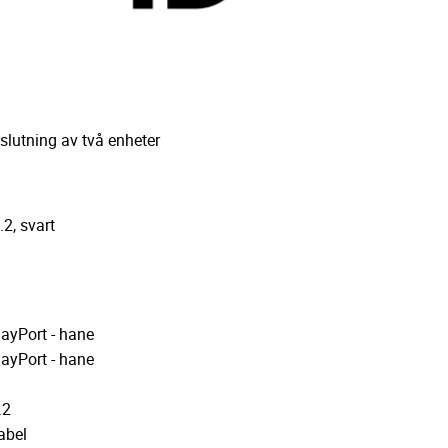
slutning av två enheter
2, svart
layPort - hane
layPort - hane
.2
abel