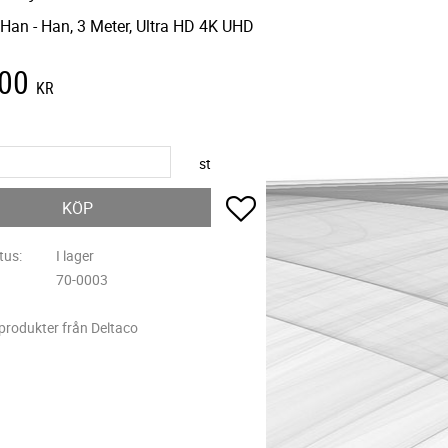
 Han - Han, 3 Meter, Ultra HD 4K UHD
,00
KR
st
Lägg till i favoriter
KÖP
tus
I lager
70-0003
 produkter från Deltaco