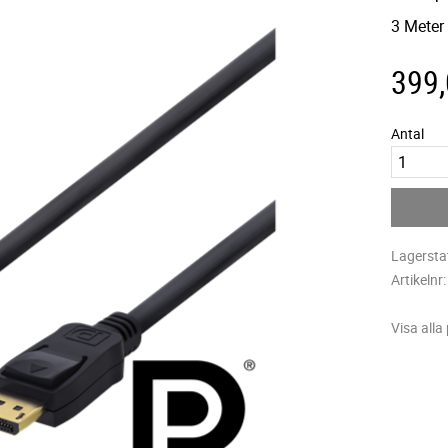
3 Meter
399
Antal
Lagersta
Artikelnr
Visa alla