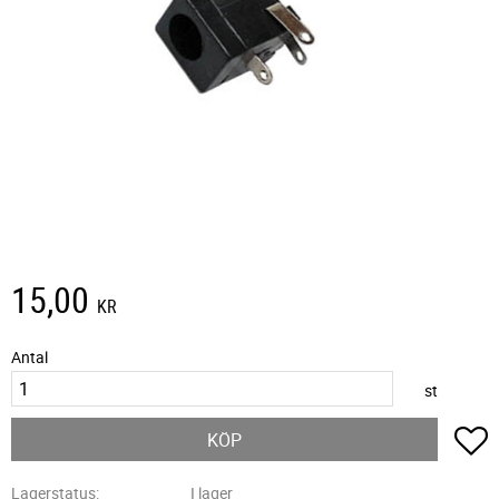
15,00
KR
Antal
st
L
KÖP
Lagerstatus
I lager