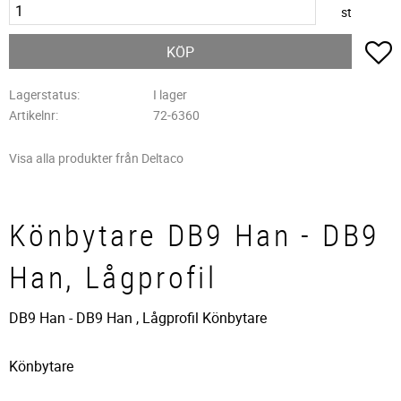
st
L
KÖP
Lagerstatus
I lager
Artikelnr
72-6360
Visa alla produkter från Deltaco
Könbytare DB9 Han - DB9
Han, Lågprofil
DB9 Han - DB9 Han , Lågprofil Könbytare
Könbytare