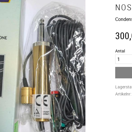
NOS
Conden
300
Antal
Lagersta
Artikelnr