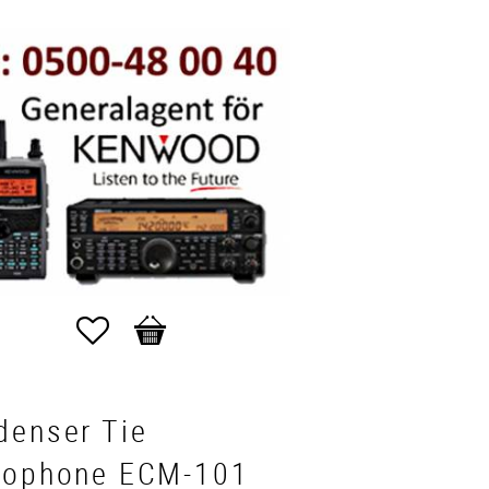
Favoriter
Kundvagn
denser Tie
rophone ECM-101