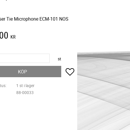
ser Tie Microphone ECM-101 NOS
,00
KR
st
Lägg till i favoriter
KÖP
tus
1 st i lager
88-00033