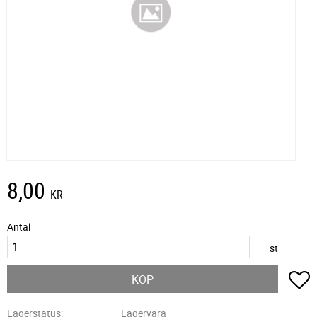
8,00
KR
Antal
st
L
KÖP
Lagerstatus
Lagervara