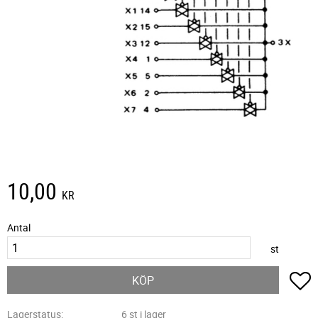
10,00
KR
Antal
st
L
KÖP
Lagerstatus
6 st i lager