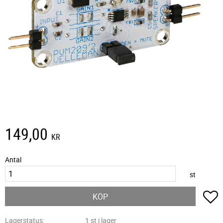
149,00
KR
Antal
st
L
KÖP
Lagerstatus
1 st i lager