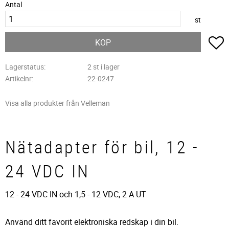
Antal
st
L
KÖP
Lagerstatus
2 st i lager
Artikelnr
22-0247
Visa alla produkter från Velleman
Nätadapter för bil, 12 -
24 VDC IN
12 - 24 VDC IN och 1,5 - 12 VDC, 2 A UT
Använd ditt favorit elektroniska redskap i din bil.