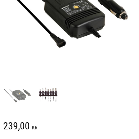
239,00
KR