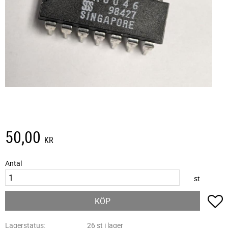
50,00
KR
Antal
st
L
KÖP
Lagerstatus
26 st i lager