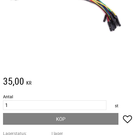
35,00
KR
Antal
st
L
KÖP
Lagerstatus
I lager