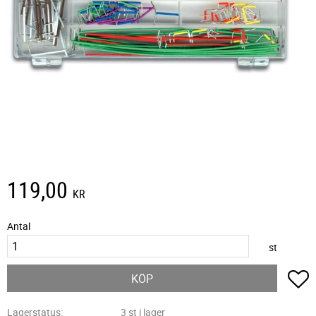
119,00
KR
Antal
st
L
KÖP
Lagerstatus
3 st i lager