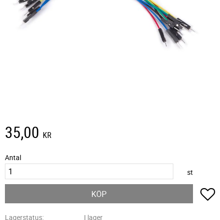
35,00
KR
Antal
st
L
KÖP
Lagerstatus
I lager