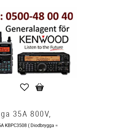
Favoriter
Kundvagn
gga 35A 800V,
5A KBPC3508 ( Diodbrygga =