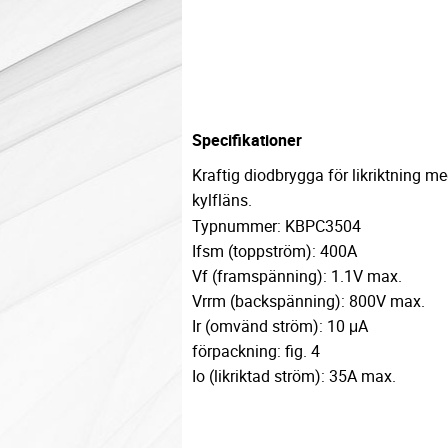
Specifikationer
Kraftig diodbrygga för likriktning m
kylfläns.
Typnummer: KBPC3504
Ifsm (toppström): 400A
Vf (framspänning): 1.1V max.
Vrrm (backspänning): 800V max.
Ir (omvänd ström): 10 μA
förpackning: fig. 4
Io (likriktad ström): 35A max.