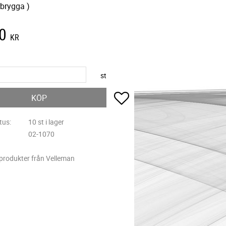
rbrygga )
0
KR
st
Lägg till i favoriter
KÖP
tus
10 st i lager
02-1070
 produkter från Velleman