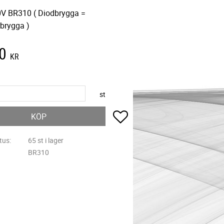
V BR310 ( Diodbrygga =
rbrygga )
0
KR
st
Lägg till i favoriter
KÖP
tus
65 st i lager
BR310