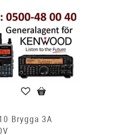
Favoriter
Kundvagn
10 Brygga 3A
0V