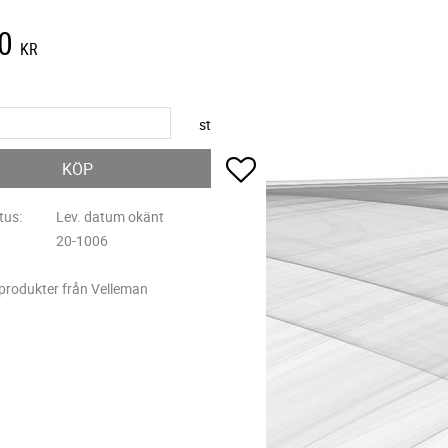
0
KR
st
Lägg till i favoriter
KÖP
tus
Lev. datum okänt
20-1006
 produkter från Velleman