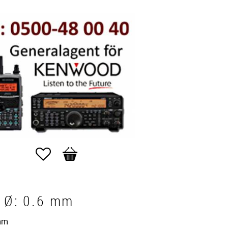
Favoriter
Kundvagn
r Ø: 0.6 mm
mm