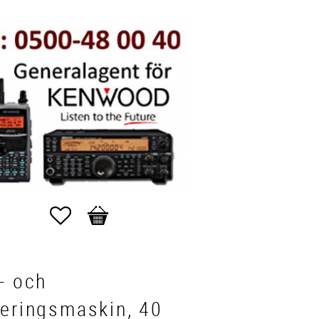
Favoriter
Kundvagn
- och
veringsmaskin, 40