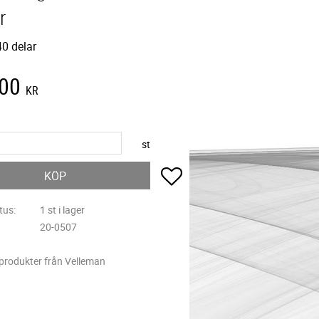
r
40 delar
,00
KR
st
Lägg till i favoriter
KÖP
tus
1 st i lager
20-0507
 produkter från Velleman