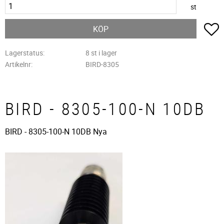
st
L
KÖP
Lagerstatus
8 st i lager
Artikelnr
BIRD-8305
BIRD - 8305-100-N 10DB
BIRD - 8305-100-N 10DB Nya