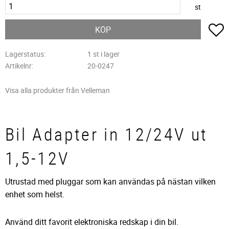
st
L
KÖP
Lagerstatus
1 st i lager
Artikelnr
20-0247
Visa alla produkter från Velleman
Bil Adapter in 12/24V ut
1,5-12V
Utrustad med pluggar som kan användas på nästan vilken
enhet som helst.
Använd ditt favorit elektroniska redskap i din bil.