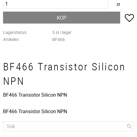
st
L
KÖP
Lagerstatus
5 st i lager
Artikelnr
BF466
BF466 Transistor Silicon
NPN
BF466 Transistor Silicon NPN
BF466 Transistor Silicon NPN