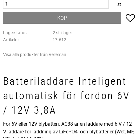
st
L
KÖP
Lagerstatus
2 st i lager
Artikelnr
13-612
Visa alla produkter från Velleman
Batteriladdare Inteligent
automatisk för fordon 6V
/ 12V 3,8A
För 6V eller 12V blybatteri. AC38 är en laddare med 6 V / 12
V-laddare för laddning av LiFePO4- och blybatterier (Wet, MF,