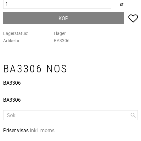
st
L
KÖP
Lagerstatus
I lager
Artikelnr
BA3306
BA3306 NOS
BA3306
BA3306
Priser visas
inkl. moms