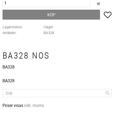
st
L
KÖP
Lagerstatus
I lager
Artikelnr
BA328
BA328 NOS
BA328
BA328
Priser visas
inkl. moms