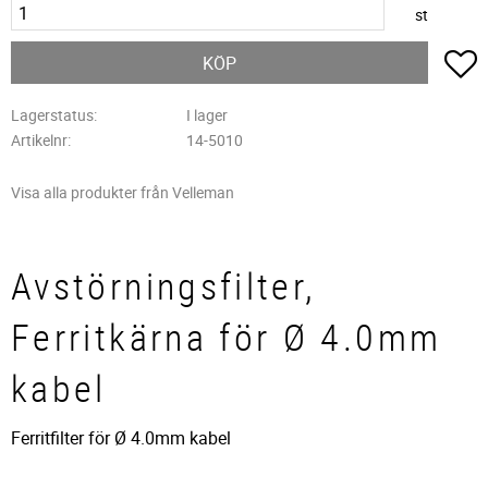
st
L
KÖP
Lagerstatus
I lager
Artikelnr
14-5010
Visa alla produkter från Velleman
Avstörningsfilter,
Ferritkärna för Ø 4.0mm
kabel
Ferritfilter för Ø 4.0mm kabel