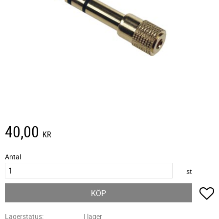
40,00
KR
Antal
st
L
KÖP
Lagerstatus
I lager