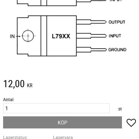
12,00
KR
Antal
st
L
KÖP
Lagerstatus
Lagervara