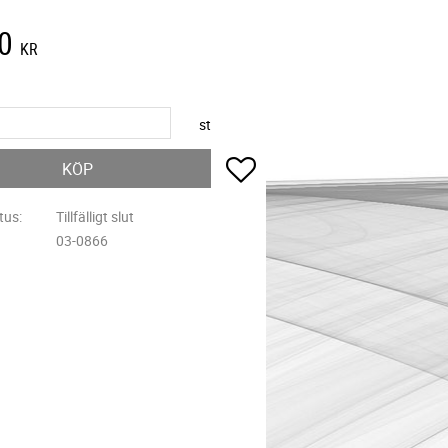
0
KR
st
Lägg till i favoriter
KÖP
tus
Tillfälligt slut
03-0866