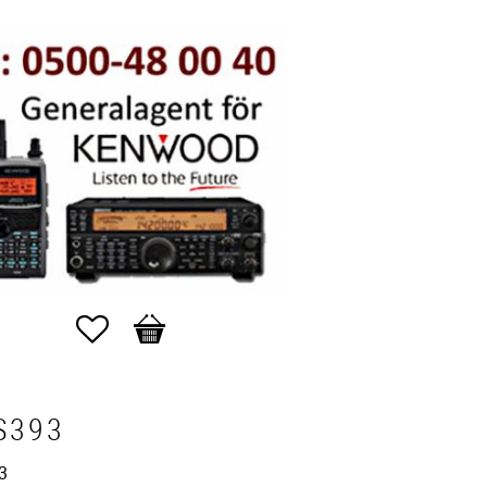
Favoriter
Kundvagn
S393
3