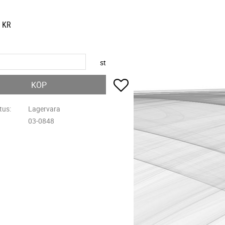
KR
st
Lägg till i favoriter
KÖP
tus
Lagervara
03-0848