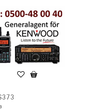
Favoriter
Kundvagn
S373
3